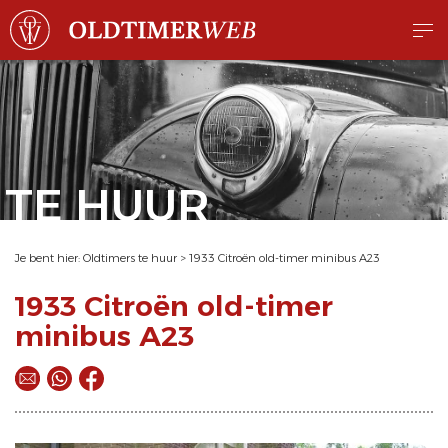
TE HUUR
Je bent hier:
Oldtimers te huur
>
1933 Citroën old-timer minibus A23
1933 Citroën old-timer
minibus A23