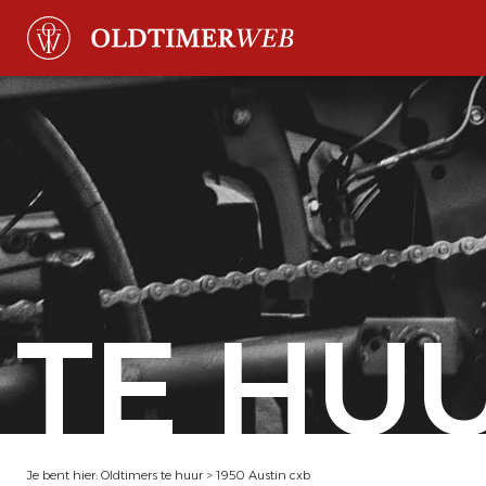
TE HU
Je bent hier:
Oldtimers te huur
>
1950 Austin cxb