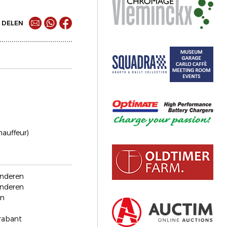
DELEN
chauffeur)
anderen
anderen
en
rabant