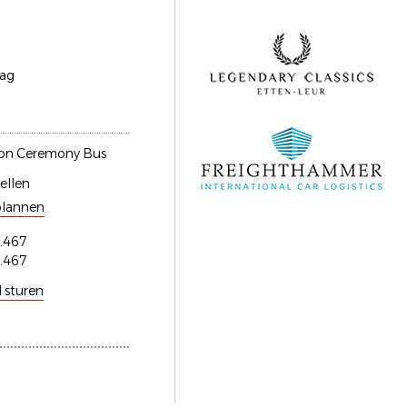
aag
on Ceremony Bus
ellen
plannen
.467
.467
l sturen