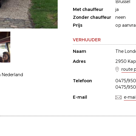
Brussel
Met chauffeur
ja
Zonder chauffeur
neen
Prijs
op aanvr
VERHUUDER
Naam
The Lond
Adres
2950 Kap
route 
n Nederland
Telefoon
0475/950
0475/950
E-mail
e-mai