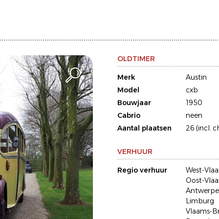
OLDTIMER
Merk
Austin
Model
cxb
Bouwjaar
1950
Cabrio
neen
Aantal plaatsen
26 (incl. 
VERHUUR
Regio verhuur
West-Vla
Oost-Vla
Antwerp
Limburg
Vlaams-B