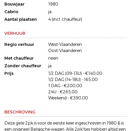
Bouwjaar
1980
Cabrio
ja
Aantal plaatsen
4 (incl. chauffeur)
VERHUUR
Regio verhuur
West-Vlaanderen
Oost-Vlaanderen
Met chauffeur
neen
Zonder chauffeur
ja
Prijs
1/2 DAG (09-13U) - €140,00
1/2 DAG (14-18U) - 165,00
1 DAG - €200,00
24U - €265,00
Weekend - €390,00
BESCHRIJVING
Deze gele 2pk is voor de eerste keer ingeschreven in 1980 & is
een origineel Belgische wagen. Alle 2pk'tjes hebben altijd een