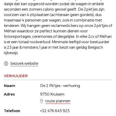
dakje dat kan opgerold worden zodat de wagen in enkele
seconden een zomers cabrio gevoel geeft. De 2pkt'jes zijn
voorzien van 4 zitplaatsen (achteraan geen gordels), dus
maximaal 4 personen per wagen, ook in combinatie met
kinderen. Wij hangen geen reclamestickers op onze 2pk'tjes of
Méhari waardoor ze perfect kunnen dienen voor
fotoreportages, ceremonies of dergelijke. In elke 2cv of Méhari
is er een totaal rookverbod. Minimale leeftijd voor bestuurder
is 23 jaar & minstens 1 jaar in het bezit van geldig Belgisch
rijbewijs.
bezoek website
VERHUUDER
Naam
De 2 Pk'tjes - verhuring
Adres
9750 Kruisem
route plannen
Telefoon
+32 476 645 925