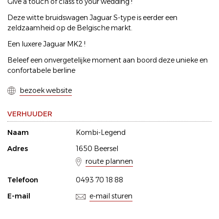
Give a touch of class to your wedding !
Deze witte bruidswagen Jaguar S-type is eerder een
zeldzaamheid op de Belgische markt.
Een luxere Jaguar MK2 !
Beleef een onvergetelijke moment aan boord deze unieke en
confortabele berline
bezoek website
VERHUUDER
Naam
Kombi-Legend
Adres
1650 Beersel
route plannen
Telefoon
0493 70 18 88
E-mail
e-mail sturen