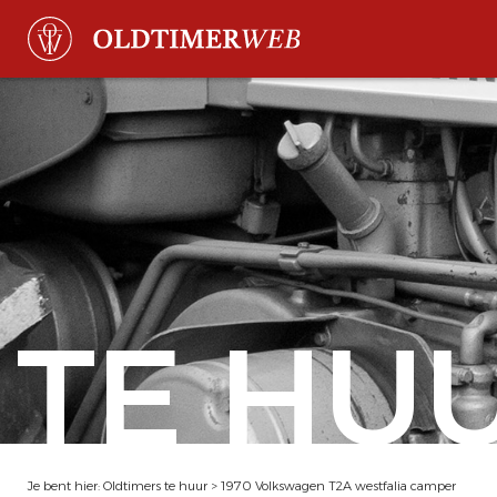
TE HU
Je bent hier:
Oldtimers te huur
>
1970 Volkswagen T2A westfalia camper