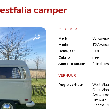
estfalia camper
OLDTIMER
Merk
Volkswag
Model
T2A westf
Bouwjaar
1970
Cabrio
neen
Aantal plaatsen
4 (incl. ch
VERHUUR
Regio verhuur
West-Vla
Oost-Vla
Antwerp
Limburg
Vlaams-B