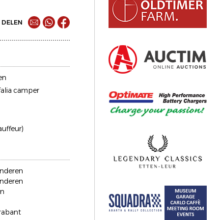
DELEN
en
alia camper
auffeur)
anderen
anderen
en
rabant