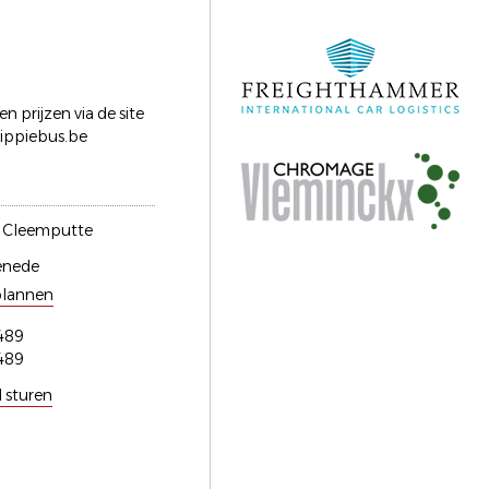
en prijzen via de site
ippiebus.be
n Cleemputte
enede
plannen
489
489
l sturen