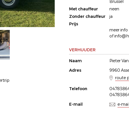
Brussel
Met chauffeur
neen
Zonder chauffeur
ja
Prijs
meer info 
of info@h
VERHUUDER
Naam
Pieter Va
Adres
9960 Ass
route 
rtrip
Telefoon
0478386
0478386
E-mail
e-mai