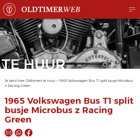
TE HUUR
Je bent hier:
Oldtimers te huur
>
1965 Volkswagen Bus T1 split busje Microbus
z Racing Green
1965 Volkswagen Bus T1 split
busje Microbus z Racing
Green