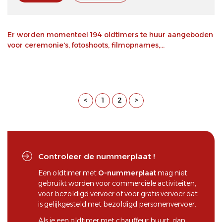
Er worden momenteel 194 oldtimers te huur aangeboden
voor ceremonie's, fotoshoots, filmopnames,...
<
1
2
>
Controleer de nummerplaat !
Een oldtimer met
O-nummerplaat
mag niet
gebruikt worden voor commerciële activiteiten,
voor bezoldigd vervoer of voor gratis vervoer dat
is gelijkgesteld met bezoldigd personenvervoer.
Als je een oldtimer met chauffeur huurt, dan