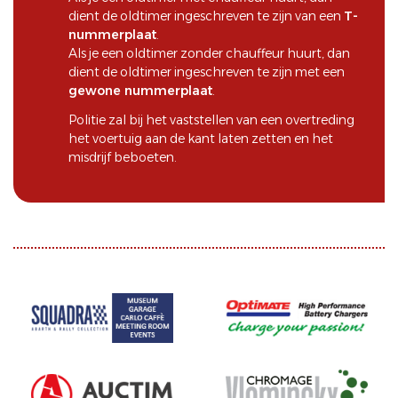
dient de oldtimer ingeschreven te zijn van een
T-
nummerplaat
.
Als je een oldtimer zonder chauffeur huurt, dan
dient de oldtimer ingeschreven te zijn met een
gewone nummerplaat
.
Politie zal bij het vaststellen van een overtreding
het voertuig aan de kant laten zetten en het
misdrijf beboeten.