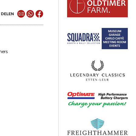
DELEN
mers