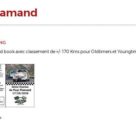
Flamand
ING
ad book avec classement de +/- 170 Kms pour Oldtimers et Youngti
P