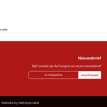
 info.
Nieuwsbrief
Blijf steeds op de hoogte via onze nieuwsbrief
inschrijven
Website by WebSpecialist