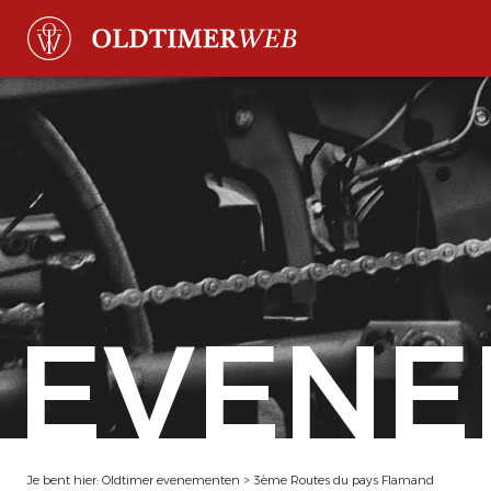
EVENE
Je bent hier:
Oldtimer evenementen
>
3ème Routes du pays Flamand