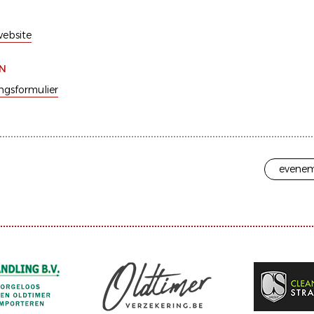
ebsite
EN
ingsformulier
evenem