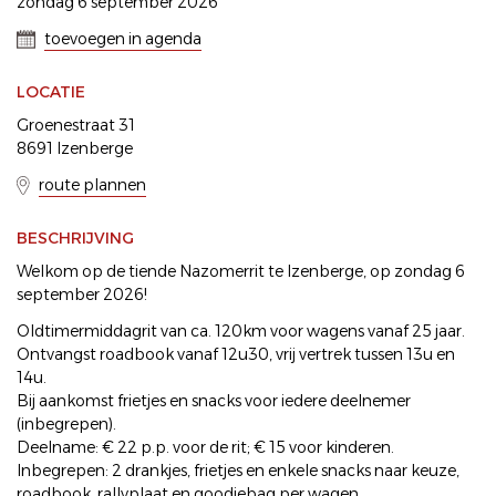
zondag 6 september 2026
toevoegen in agenda
LOCATIE
Groenestraat 31
8691 Izenberge
route plannen
BESCHRIJVING
Welkom op de tiende Nazomerrit te Izenberge, op zondag 6
september 2026!
Oldtimermiddagrit van ca. 120km voor wagens vanaf 25 jaar.
Ontvangst roadbook vanaf 12u30, vrij vertrek tussen 13u en
14u.
Bij aankomst frietjes en snacks voor iedere deelnemer
(inbegrepen).
Deelname: € 22 p.p. voor de rit; € 15 voor kinderen.
Inbegrepen: 2 drankjes, frietjes en enkele snacks naar keuze,
roadbook, rallyplaat en goodiebag per wagen.