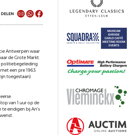
DELEN
incie Antwerpen waar
naar de Grote Markt.
politiebegeleiding
n met een pre 1963
zijn toegestaan)
eerse.
top van 1 uur op de
te eindigen bij An's
 wenst.