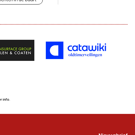
 info.