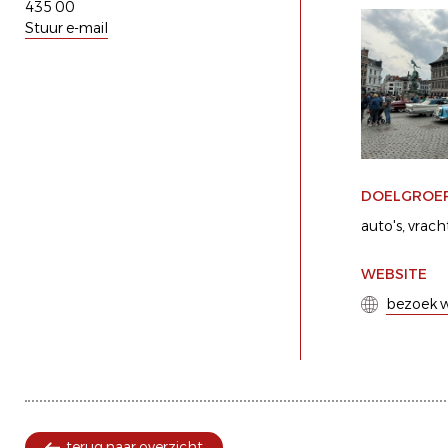
435 00
Stuur e-mail
DOELGROE
auto's
vrach
WEBSITE
bezoek w
terug naar overzicht