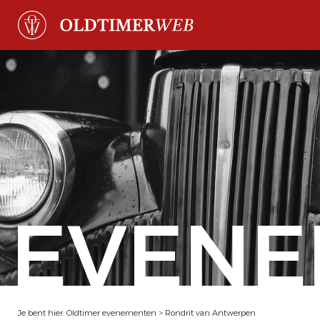
EVENE
Je bent hier:
Oldtimer evenementen
>
Rondrit van Antwerpen