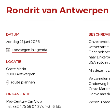
Rondrit van Antwerpen
DATUM
BESCHRIJV
zondag 21 juni 2026
Onze rondrit
we verzamele
toevoegen in agenda
Daar hebben
naar Linkero
LOCATIE
USA auto in o
Grote Markt
Mis deze rit z
2000 Antwerpen
Verzamelen d
route plannen
Onderweg heb
Grote Markt 
ORGANISATIE
Hoeve aan de 
Mid-Century Car Club
Wenst u meer 
Tel. +32 475 56 04 27 of +31 6 135