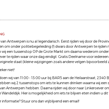
ING
 van Antwerpen is nu al legendarisch. Eerst rijden wij door de Prov
n om onder politiebegeleiding (!) dwars door Antwerpen te rijden 
 wij een tussenstop OP de Grote Markt om daarna wederom onder 
ever te rijden waar onze dag eindigt. Gratis Deelname voor iederee
riginele staat (kleine wijzigingen zoals andere velgen bijvoorbeeld 
eker niet!
oen wij van 11:00 - 13:00 uur bij BAR5 aan de Heilaarstraat, 2340 B
ben wij 2 tussenstops om iets te kunnen drinken waarna wij een s
van Antwerpen hebben. Daarna rijden wij door naar Linkeroever om 
Wandeldijk. Hier is mogelijkheid om iets te blijven eten indien u dit
informatie? Stuur ons dan vrijblijvend een email!