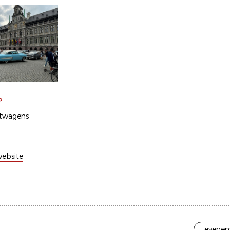
P
twagens
ebsite
evenem