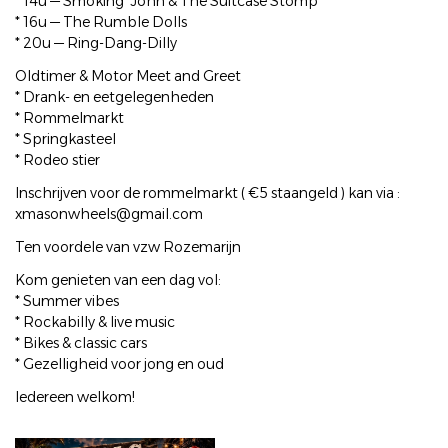
* 14u — Smoking' John & The Suitcase Stomp
* 16u — The Rumble Dolls
* 20u — Ring-Dang-Dilly
Oldtimer & Motor Meet and Greet
* Drank- en eetgelegenheden
* Rommelmarkt
* Springkasteel
* Rodeo stier
Inschrijven voor de rommelmarkt ( €5 staangeld ) kan via :
xmasonwheels@gmail.com
Ten voordele van vzw Rozemarijn
Kom genieten van een dag vol:
* Summer vibes
* Rockabilly & live music
* Bikes & classic cars
* Gezelligheid voor jong en oud
Iedereen welkom!