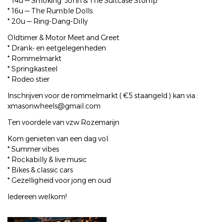
* 14u — Smoking' John & The Suitcase Stomp
* 16u — The Rumble Dolls
* 20u — Ring-Dang-Dilly
Oldtimer & Motor Meet and Greet
* Drank- en eetgelegenheden
* Rommelmarkt
* Springkasteel
* Rodeo stier
Inschrijven voor de rommelmarkt ( €5 staangeld ) kan via :
xmasonwheels@gmail.com
Ten voordele van vzw Rozemarijn
Kom genieten van een dag vol:
* Summer vibes
* Rockabilly & live music
* Bikes & classic cars
* Gezelligheid voor jong en oud
Iedereen welkom!