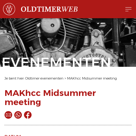
EVENEMENTEN
Je bent hier:
Oldtimer evenementen
>
MAKhcc Midsummer meeting
MAKhcc Midsummer
meeting