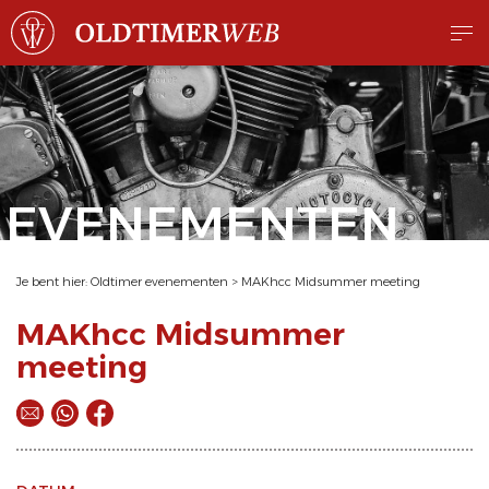
EVENEMENTEN
Je bent hier:
Oldtimer evenementen
>
MAKhcc Midsummer meeting
MAKhcc Midsummer
meeting