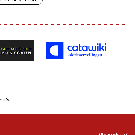
 info.