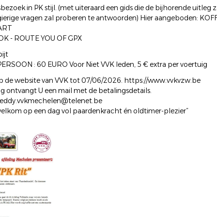
sbezoek in PK stijl. (met uiteraard een gids die de bijhorende uitleg 
sgierige vragen zal proberen te antwoorden) Hier aangeboden: KOF
ART
K - ROUTE YOU OF GPX
ijt
PERSOON : 60 EURO Voor Niet VVK leden, 5 € extra per voertuig
op de website van VVK tot 07/06/2026. https://www.vvkvzw.be
ng ontvangt U een mail met de betalingsdetails.
o: eddy.vvkmechelen@telenet.be
elkom op een dag vol paardenkracht én oldtimer-plezier”