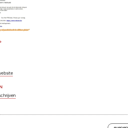
P
ebsite
EN
schrijven
evenem