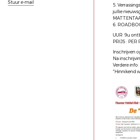
Stuur e-mail
5. Verrassing
jullie nieuw
MATTENTA
6. ROADBOO
UUR: 9u ontb
PRIJS : PER 
Inschrijven 
Na inschrijvi
Verdere inf
“Hinnikend w