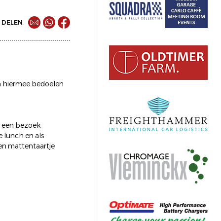
DELEN
 En hiermee bedoelen
we een bezoek
 lunch en als
een mattentaartje