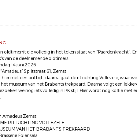
ING
n oldtimerrit die volledig in het teken staat van “Paardenkracht”.
k's van de deelnemende oldtimers.
ndag 14 juni 2026
é “Amadeus” Spiltstraat 61, Zemst
hier met een ontbijt , daarna gaat de rit richting Vollezele, waar 
het museum van het Brabants trekpaard. Daarna volgt een lekkere
zoeken we nog iets volledig in PK stijl. Hier wordt nog koffie met 
.
:
in Amadeus Zemst
ME RIT RICHTING VOLLEZELE
 MUSEUM VAN HET BRABANTS TREKPAARD
Brasserie Folensela