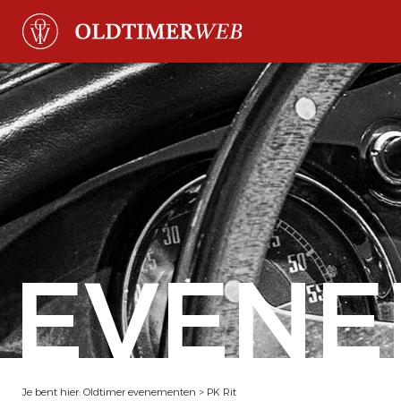
EVENE
Je bent hier:
Oldtimer evenementen
>
PK Rit