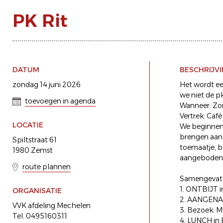
PK Rit
DATUM
BESCHRIJV
zondag 14 juni 2026
Het wordt ee
we niet de p
toevoegen in agenda
Wanneer: Zo
Vertrek: Caf
LOCATIE
We beginnen 
brengen aan 
Spiltstraat 61
toemaatje, be
1980 Zemst
aangeboden
route plannen
Samengevat
1. ONTBIJT 
ORGANISATIE
2. AANGENA
VVK afdeling Mechelen
3. Bezoek:
Tel. 0495160311
4. LUNCH in 