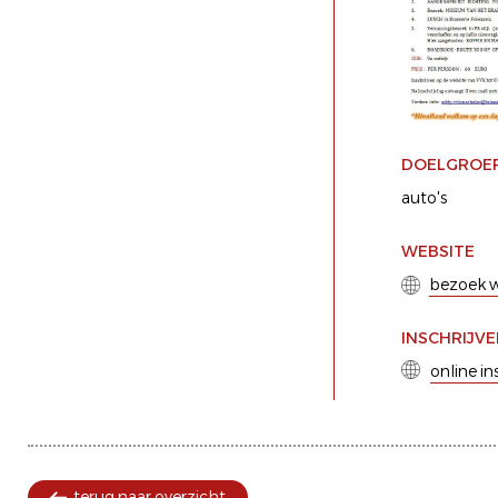
DOELGROE
auto's
WEBSITE
bezoek w
INSCHRIJV
online in
terug naar overzicht