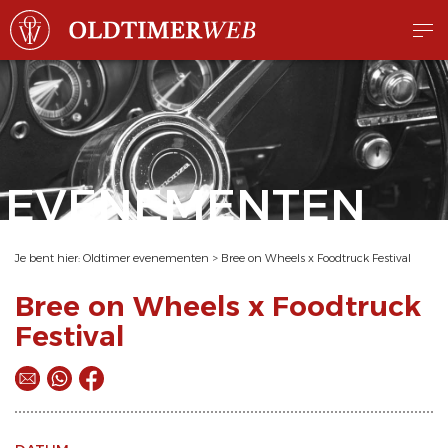
EVENEMENTEN
Je bent hier:
Oldtimer evenementen
>
Bree on Wheels x Foodtruck Festival
Bree on Wheels x Foodtruck
Festival