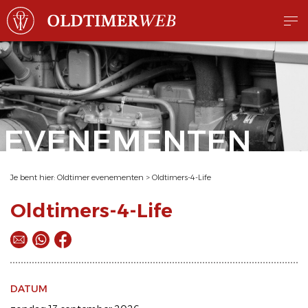
EVENEMENTEN
Je bent hier:
Oldtimer evenementen
>
Oldtimers-4-Life
Oldtimers-4-Life
DATUM