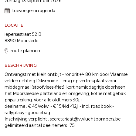
zondag 13 september 2026
toevoegen in agenda
LOCATIE
iepersestraat 52 B
8890 Moorslede
route plannen
BESCHRIJVING
Ontvangst met klein ontbijt - rondrit +/- 80 km door Vlaamse
velden richting Diksmuide. Terug op vertrekplaats voor
middagmaal (stoofvlees-friet), kort namiddagritje doorheen
het Moorsleedse platteland en omgeving, koffie met gebak,
prijsuitreiking. Voor alle oldtimers 30j.+
deelname : € 45/volw. - € 15/kid <12j. - incl. roadbook -
rallyplaay - goodiebag.
Inschrijving verplicht : secretariaat@vwluchtpompers.be -
gelimiteerd aantal deelnemers : 75