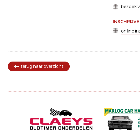
bezoek w
INSCHRIJV
online in
terug naar overzicht