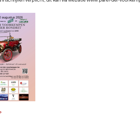
inschrijven verplicht, dit kan via websitie www.parel-der-voorke
P