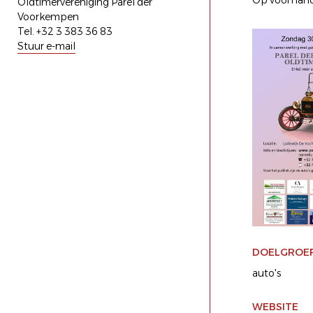
Op voorhand 
Oldtimervereniging Parel der
Voorkempen
Tel. +32 3 383 36 83
Stuur e-mail
DOELGROE
auto's
WEBSITE