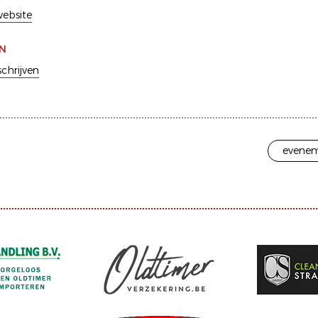
ebsite
EN
schrijven
evenem