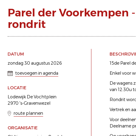
Parel der Voorkempen -
rondrit
DATUM
BESCHRIJV
zondag 30 augustus 2026
15de Parel d
toevoegen in agenda
Enkel voor 
De wagens zi
LOCATIE
van 12:30u to
Lodewijk De Vochtplein
Rondrit wordt
2970 's-Gravenwezel
Vertrek en a
route plannen
Voor deelnem
Deelname prij
ORGANISATIE