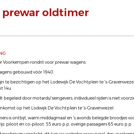
 prewar oldtimer
ING
er Voorkempen rondrit voor prewar wagens
wagens gebouwd vóór 1940
jn te bezichtigen op het Lodewijk De Vochtplein te 's-Gravenwezel
t 14u.
 begeleid door motards/ seingevers, individueel rijden is niet voorzi
ankomst op het Lodwijk De Vochtplein te 's-Gravenwezel.
ers is ontbijt, warm middagmaal en 's avonds belegde broodjes voo
s: piloot en co-piloot: 55 euro p.p. overige passagiers 65 euro p.p.