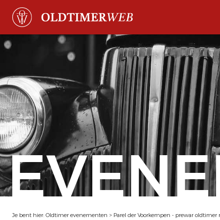
EVENE
Je bent hier:
Oldtimer evenementen
>
Parel der Voorkempen - prewar oldtimer 