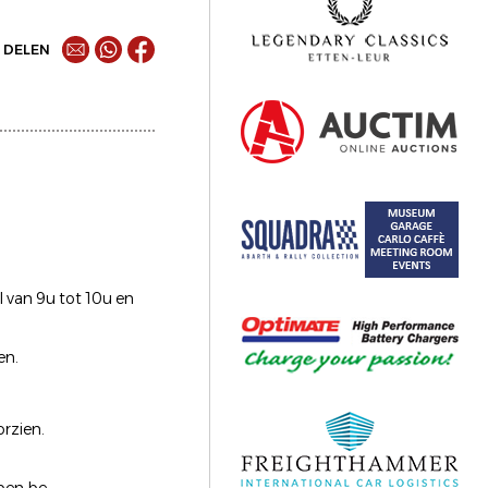
DELEN
 van 9u tot 10u en
en.
rzien.