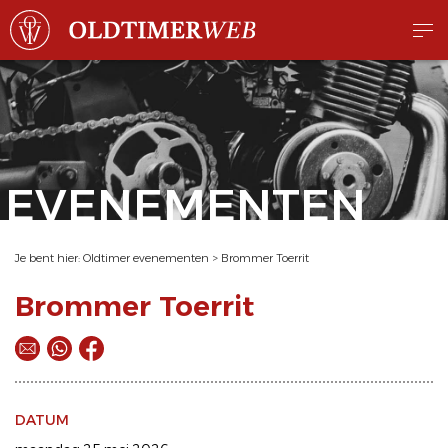
EVENEMENTEN
Je bent hier:
Oldtimer evenementen
>
Brommer Toerrit
Brommer Toerrit
DATUM