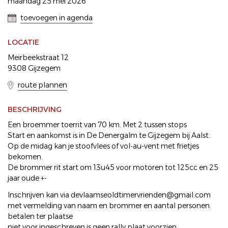
maandag 25 mei 2026
toevoegen in agenda
LOCATIE
Meirbeekstraat 12
9308 Gijzegem
route plannen
BESCHRIJVING
Een broemmer toerrit van 70 km. Met 2 tussen stops
Start en aankomst is in De Denergalm te Gijzegem bij Aalst.
Op de midag kan je stoofvlees of vol-au-vent met frietjes
bekomen.
De brommer rit start om 13u45 voor motoren tot 125cc en 25
jaar oude +-
Inschrijven kan via devlaamseoldtimervrienden@gmail.com
met vermelding van naam en brommer en aantal personen.
betalen ter plaatse
niet voor ingeschreven is geen rally plaat voorzien