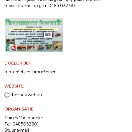
meer info kan op gsm 0485 032 601
DOELGROEP
motorfietsen
bromfietsen
WEBSITE
bezoek website
ORGANISATIE
Thierry Van poucke
Tel. 0485032601
Stuur e-mail