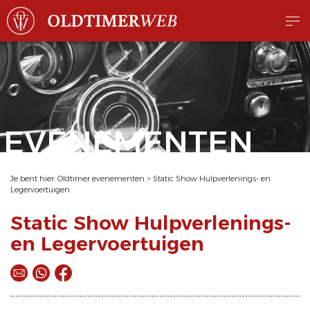
EVENEMENTEN
Je bent hier:
Oldtimer evenementen
>
Static Show Hulpverlenings- en
Legervoertuigen
Static Show Hulpverlenings-
en Legervoertuigen