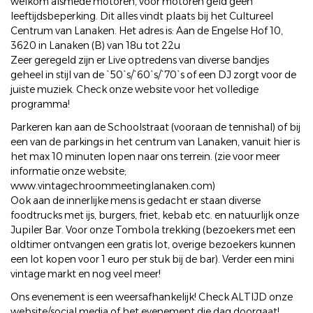
welkom alsmede motoren, voor motoren geld geen
leeftijdsbeperking. Dit alles vindt plaats bij het Cultureel
Centrum van Lanaken. Het adres is: Aan de Engelse Hof 10,
3620 in Lanaken (B) van 18u tot 22u
Zeer geregeld zijn er Live optredens van diverse bandjes
geheel in stijl van de `50`s/`60`s/`70`s of een DJ zorgt voor de
juiste muziek. Check onze website voor het volledige
programma!
Parkeren kan aan de Schoolstraat (vooraan de tennishal) of bij
een van de parkings in het centrum van Lanaken, vanuit hier is
het max 10 minuten lopen naar ons terrein. (zie voor meer
informatie onze website;
www.vintagechroommeetinglanaken.com)
Ook aan de innerlijke mens is gedacht er staan diverse
foodtrucks met ijs, burgers, friet, kebab etc. en natuurlijk onze
Jupiler Bar. Voor onze Tombola trekking (bezoekers met een
oldtimer ontvangen een gratis lot, overige bezoekers kunnen
een lot kopen voor 1 euro per stuk bij de bar). Verder een mini
vintage markt en nog veel meer!
Ons evenement is een weersafhankelijk! Check ALTIJD onze
website/social media of het evenement die dag doorgaat!