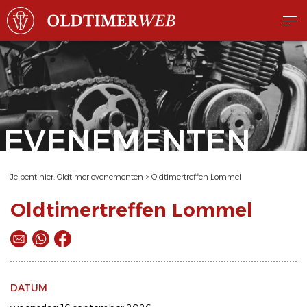
EVENEMENTEN
Je bent hier:
Oldtimer evenementen
>
Oldtimertreffen Lommel
Oldtimertreffen Lommel
DATUM