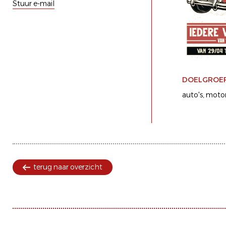
Stuur e-mail
DOELGROE
auto's
motor
terug naar overzicht