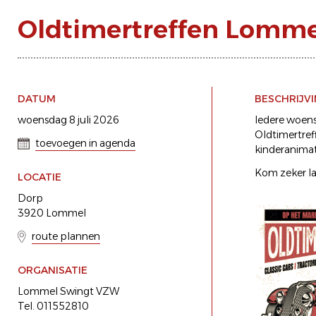
Oldtimertreffen Lomme
DATUM
BESCHRIJV
woensdag 8 juli 2026
Iedere woens
Oldtimertref
toevoegen in agenda
kinderanimat
Kom zeker la
LOCATIE
Dorp
3920 Lommel
route plannen
ORGANISATIE
Lommel Swingt VZW
Tel. 011552810