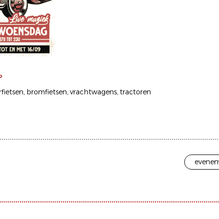
P
fietsen
bromfietsen
vrachtwagens
tractoren
evenem