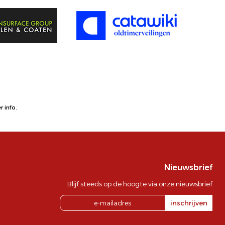
 info.
Nieuwsbrief
Blijf steeds op de hoogte via onze nieuwsbrief
inschrijven