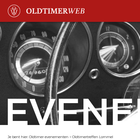
EVENE
Je bent hier:
Oldtimer evenementen
>
Oldtimertreffen Lommel