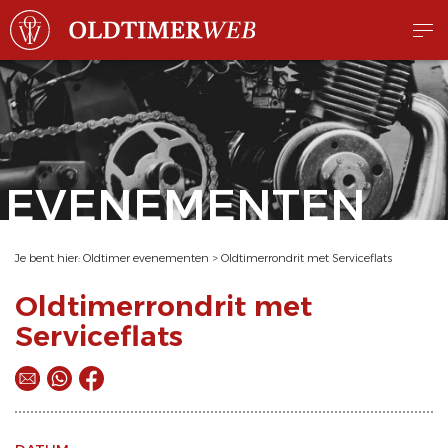
EVENEMENTEN
Je bent hier:
Oldtimer evenementen
>
Oldtimerrondrit met Serviceflats
Oldtimerrondrit met
Serviceflats