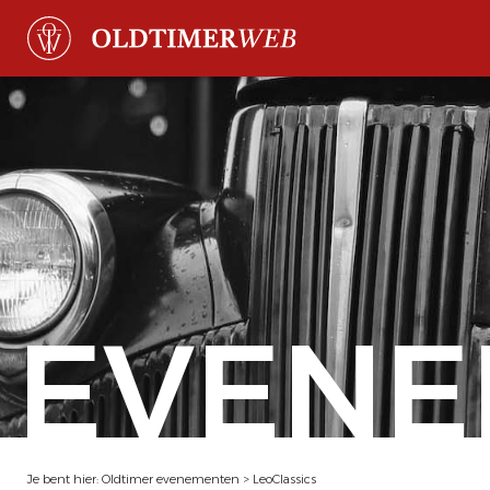
EVENE
Je bent hier:
Oldtimer evenementen
>
LeoClassics