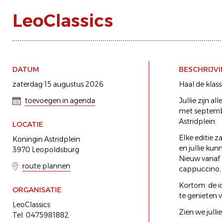
LeoClassics
DATUM
BESCHRIJV
zaterdag 15 augustus 2026
Haal de klass
toevoegen in agenda
Jullie zijn 
met septembe
Astridplein.
LOCATIE
Elke editie z
Koningin Astridplein
en jullie ku
3970 Leopoldsburg
Nieuw vanaf 
route plannen
cappuccino, 
Kortom: de i
ORGANISATIE
te genieten 
LeoClassics
Zien we jull
Tel. 0475981882