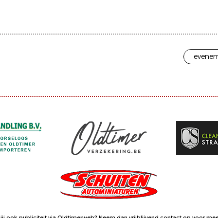
evenem
jij ook publiciteit via Oldtimerweb?
Neem dan vrijblijvend contact op
voor meer