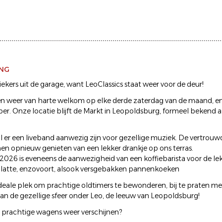
ING
iekers uit de garage, want LeoClassics staat weer voor de deur!
allen weer van harte welkom op elke derde zaterdag van de maand, en
r. Onze locatie blijft de Markt in Leopoldsburg, formeel bekend a
al er een liveband aanwezig zijn voor gezellige muziek. De vertrouwde
nnen opnieuw genieten van een lekker drankje op ons terras.
2026 is eveneens de aanwezigheid van een koffiebarista voor de lekk
latte, enzovoort, alsook versgebakken pannenkoeken
deale plek om prachtige oldtimers te bewonderen, bij te praten m
van de gezellige sfeer onder Leo, de leeuw van Leopoldsburg!
ie prachtige wagens weer verschijnen?