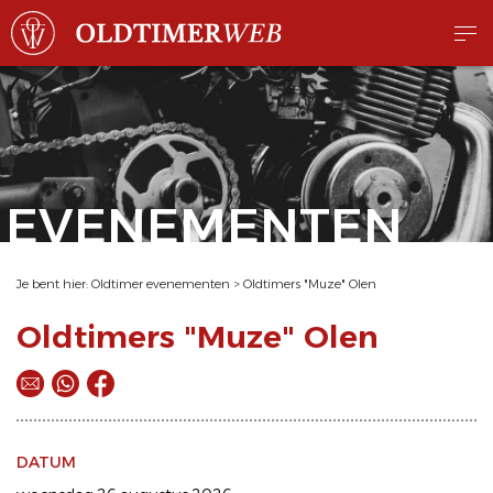
EVENEMENTEN
Je bent hier:
Oldtimer evenementen
>
Oldtimers "Muze" Olen
Oldtimers "Muze" Olen
DATUM