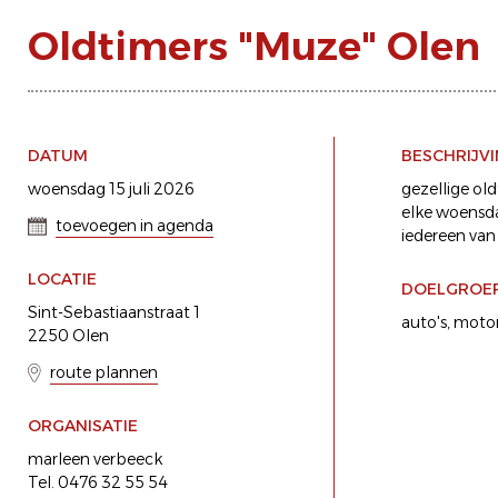
Oldtimers "Muze" Olen
DATUM
BESCHRIJV
woensdag 15 juli 2026
gezellige ol
elke woensda
toevoegen in agenda
iedereen van
LOCATIE
DOELGROE
Sint-Sebastiaanstraat 1
auto's
motor
2250 Olen
route plannen
ORGANISATIE
marleen verbeeck
Tel. 0476 32 55 54