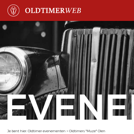
EVENE
Je bent hier:
Oldtimer evenementen
>
Oldtimers "Muze" Olen