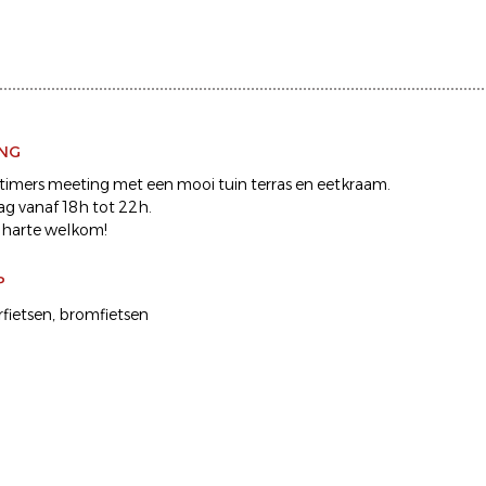
ING
dtimers meeting met een mooi tuin terras en eetkraam.
g vanaf 18h tot 22h.
 harte welkom!
P
fietsen
bromfietsen