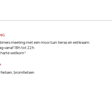
ING
dtimers meeting met een mooi tuin terras en eetkraam.
g vanaf 18h tot 22h.
 harte welkom !
P
fietsen
bromfietsen