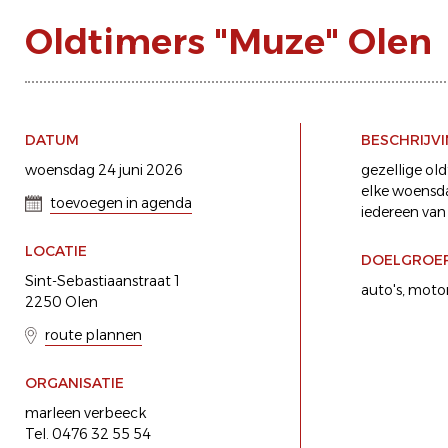
Oldtimers "Muze" Olen
DATUM
BESCHRIJV
woensdag 24 juni 2026
gezellige ol
elke woensda
toevoegen in agenda
iedereen van
LOCATIE
DOELGROE
Sint-Sebastiaanstraat 1
auto's
motor
2250 Olen
route plannen
ORGANISATIE
marleen verbeeck
Tel. 0476 32 55 54