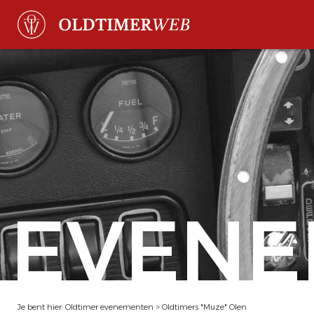
EVENE
Je bent hier:
Oldtimer evenementen
>
Oldtimers "Muze" Olen