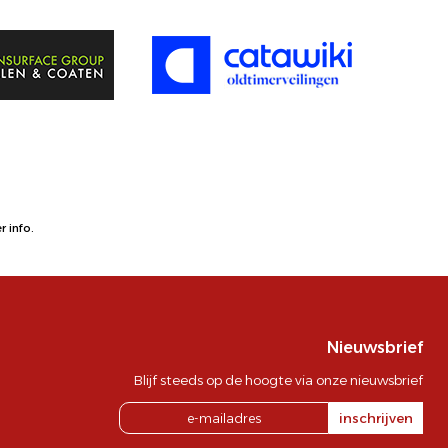
 info.
Nieuwsbrief
Blijf steeds op de hoogte via onze nieuwsbrief
inschrijven