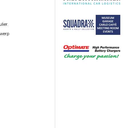
lier.
rwerp