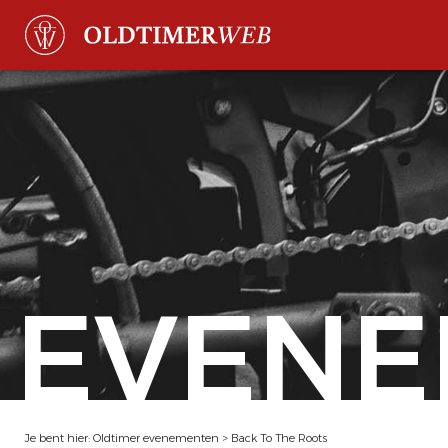
EVENE
Je bent hier:
Oldtimer evenementen
>
Back To The Roots