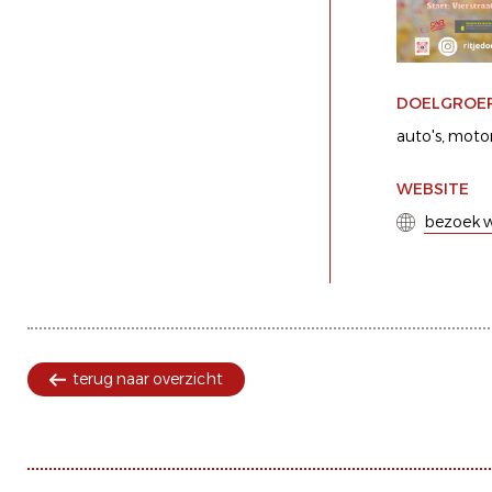
DOELGROE
auto's
motor
WEBSITE
bezoek w
terug naar overzicht