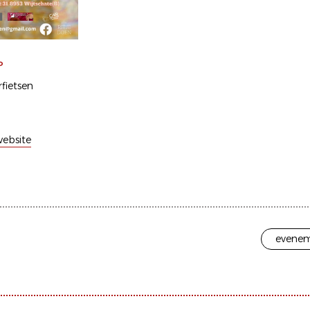
P
fietsen
ebsite
evenem