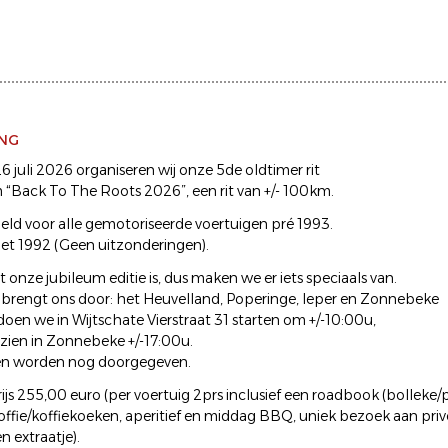
ING
 juli 2026 organiseren wij onze 5de oldtimer rit
“Back To The Roots 2026”, een rit van +/- 100km.
oeld voor alle gemotoriseerde voertuigen pré 1993.
et 1992 (Geen uitzonderingen).
 onze jubileum editie is, dus maken we er iets speciaals van.
 brengt ons door: het Heuvelland, Poperinge, Ieper en Zonnebeke
oen we in Wijtschate Vierstraat 31 starten om +/-10:00u,
rzien in Zonnebeke +/-17:00u.
en worden nog doorgegeven.
s 255,00 euro (per voertuig 2prs inclusief een roadbook (bolleke/pijl
fie/koffiekoeken, aperitief en middag BBQ, uniek bezoek aan privé 
n extraatje).