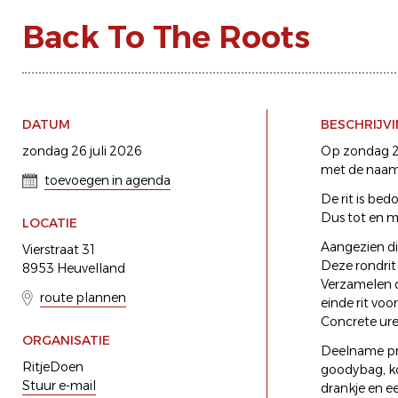
Back To The Roots
DATUM
BESCHRIJV
zondag 26 juli 2026
Op zondag 26
met de naam 
toevoegen in agenda
De rit is bed
Dus tot en m
LOCATIE
Aangezien dit
Vierstraat 31
Deze rondrit
8953 Heuvelland
Verzamelen d
route plannen
einde rit voo
Concrete ur
ORGANISATIE
Deelname prij
RitjeDoen
goodybag, kof
Stuur e-mail
drankje en ee