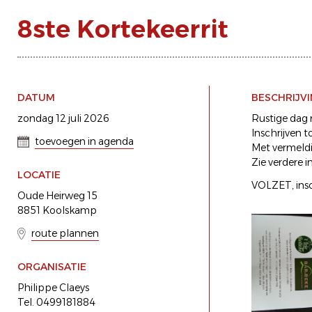
8ste Kortekeerrit
DATUM
BESCHRIJV
zondag 12 juli 2026
Rustige dag 
Inschrijven t
toevoegen in agenda
Met vermeldi
Zie verdere in
LOCATIE
VOLZET, insc
Oude Heirweg 15
8851 Koolskamp
route plannen
ORGANISATIE
Philippe Claeys
Tel. 0499181884