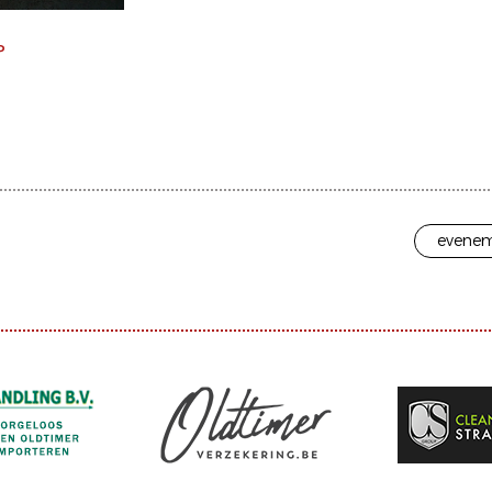
P
evenem