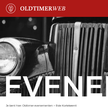
EVENE
Je bent hier:
Oldtimer evenementen
>
8ste Kortekeerrit