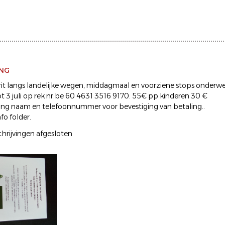
ING
rit langs landelijke wegen, middagmaal en voorziene stops onderw
ot 3 juli op rek nr.be 60 4631 3516 9170. 55€ pp kinderen 30 €
ng naam en telefoonnummer voor bevestiging van betaling..
fo folder.
hrijvingen afgesloten