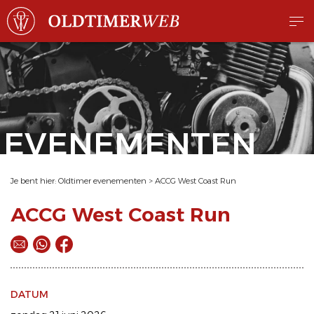
EVENEMENTEN
Je bent hier:
Oldtimer evenementen
>
ACCG West Coast Run
ACCG West Coast Run
DATUM