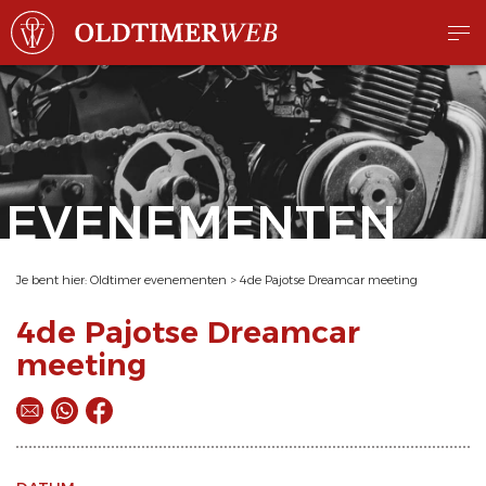
EVENEMENTEN
Je bent hier:
Oldtimer evenementen
>
4de Pajotse Dreamcar meeting
4de Pajotse Dreamcar
meeting