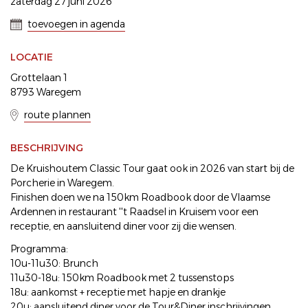
zaterdag 27 juni 2026
toevoegen in agenda
LOCATIE
Grottelaan 1
8793 Waregem
route plannen
BESCHRIJVING
De Kruishoutem Classic Tour gaat ook in 2026 van start bij de
Porcherie in Waregem.
Finishen doen we na 150km Roadbook door de Vlaamse
Ardennen in restaurant ''t Raadsel in Kruisem voor een
receptie, en aansluitend diner voor zij die wensen.
Programma:
10u-11u30: Brunch
11u30-18u: 150km Roadbook met 2 tussenstops
18u: aankomst + receptie met hapje en drankje
20u: aansluitend diner voor de Tour&Diner inschrijvingen.