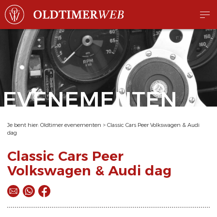
EVENEMENTEN
Je bent hier:
Oldtimer evenementen
>
Classic Cars Peer Volkswagen & Audi
dag
Classic Cars Peer
Volkswagen & Audi dag