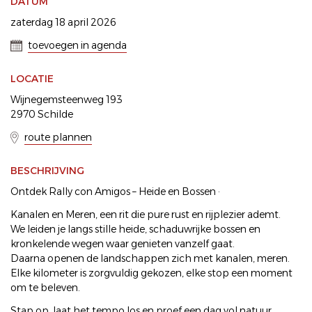
DATUM
zaterdag 18 april 2026
toevoegen in agenda
LOCATIE
Wijnegemsteenweg 193
2970 Schilde
route plannen
BESCHRIJVING
Ontdek Rally con Amigos – Heide en Bossen ·
Kanalen en Meren, een rit die pure rust en rijplezier ademt.
We leiden je langs stille heide, schaduwrijke bossen en
kronkelende wegen waar genieten vanzelf gaat.
Daarna openen de landschappen zich met kanalen, meren.
Elke kilometer is zorgvuldig gekozen, elke stop een moment
om te beleven.
Stap op, laat het tempo los en proef een dag vol natuur,