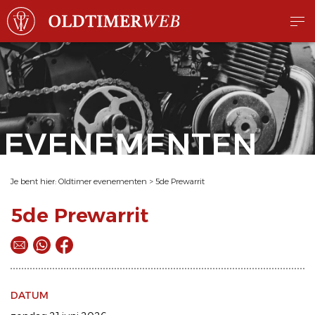
EVENEMENTEN
Je bent hier:
Oldtimer evenementen
>
5de Prewarrit
5de Prewarrit
DATUM