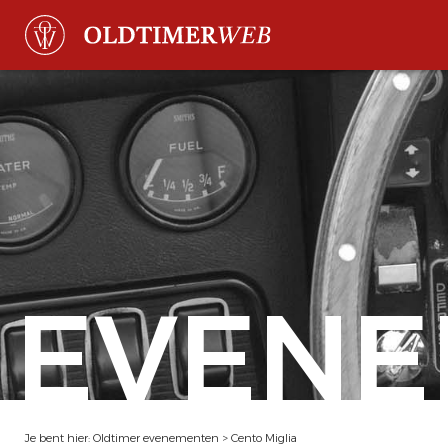
EVENE
Je bent hier:
Oldtimer evenementen
>
Cento Miglia