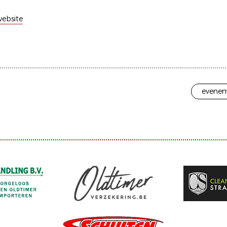
ebsite
evenem