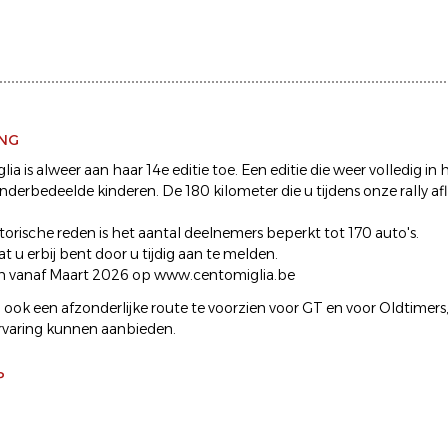
ING
ia is alweer aan haar 14e editie toe. Een editie die weer volledig in 
inderbedeelde kinderen. De 180 kilometer die u tijdens onze rally a
orische reden is het aantal deelnemers beperkt tot 170 auto's.
t u erbij bent door u tijdig aan te melden.
en vanaf Maart 2026 op www.centomiglia.be
ook een afzonderlijke route te voorzien voor GT en voor Oldtimers
rvaring kunnen aanbieden.
P