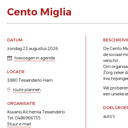
Cento Miglia
DATUM
BESCHRIJV
zondag 23 augustus 2026
De Cento Migl
de sociaal m
toevoegen in agenda
verschil.
Om organisat
LOCATIE
Zorg zeker da
Inschrijving
3980 Tessenderlo-Ham
We proberen 
route plannen
een unieke e
ORGANISATIE
DOELGROE
Kiwanis Alchemia Tessenderlo
auto's
Tel. 0486966735
Stuur e-mail