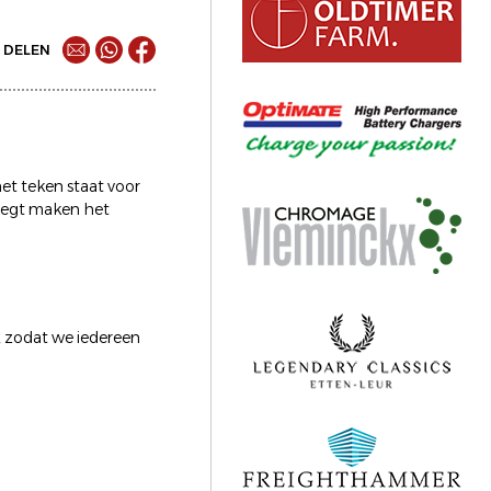
DELEN
het teken staat voor
flegt maken het
, zodat we iedereen