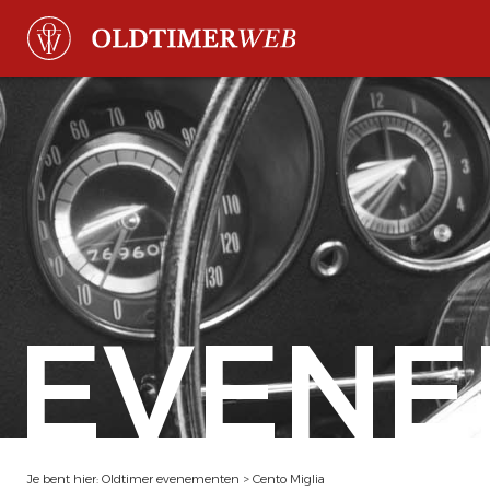
EVENE
Je bent hier:
Oldtimer evenementen
>
Cento Miglia