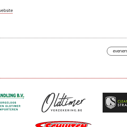
ebsite
evenem