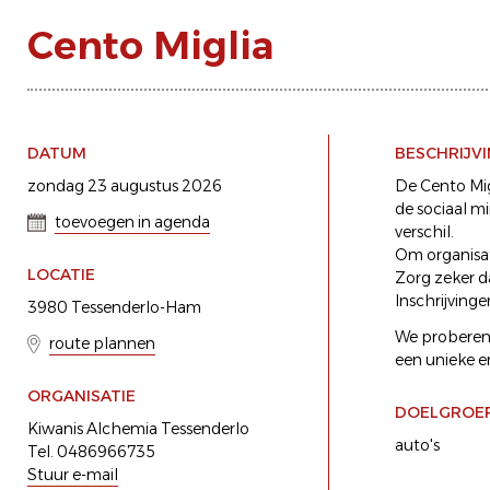
Cento Miglia
DATUM
BESCHRIJV
zondag 23 augustus 2026
De Cento Migl
de sociaal m
toevoegen in agenda
verschil.
Om organisat
LOCATIE
Zorg zeker da
Inschrijving
3980 Tessenderlo-Ham
We proberen 
route plannen
een unieke e
ORGANISATIE
DOELGROE
Kiwanis Alchemia Tessenderlo
auto's
Tel. 0486966735
Stuur e-mail