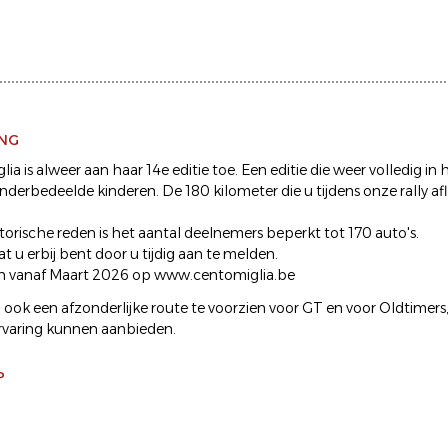
ING
ia is alweer aan haar 14e editie toe. Een editie die weer volledig in 
inderbedeelde kinderen. De 180 kilometer die u tijdens onze rally a
orische reden is het aantal deelnemers beperkt tot 170 auto's.
t u erbij bent door u tijdig aan te melden.
en vanaf Maart 2026 op www.centomiglia.be
ook een afzonderlijke route te voorzien voor GT en voor Oldtimers
rvaring kunnen aanbieden.
P