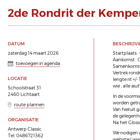
2de Rondrit der Kempe
DATUM
BESCHRIJV
zaterdag 14 maart 2026
Startplaats 
Aankomst : O
toevoegen in agenda
Samenkomst 
Vertrek rondr
LOCATIE
lengte rit +/
wie ; alle ai
Schoolstraat 31
2460 Lichtaart
In de voorm
worden getra
route plannen
Van hieruit g
de gelegenhei
ORGANISATIE
Na het Glosso
Antwerp Classic
We nodigen i
Tel. 0486721362
website ( ww