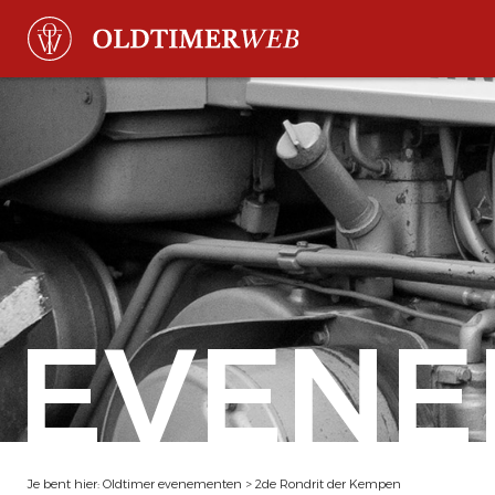
EVENE
Je bent hier:
Oldtimer evenementen
>
2de Rondrit der Kempen