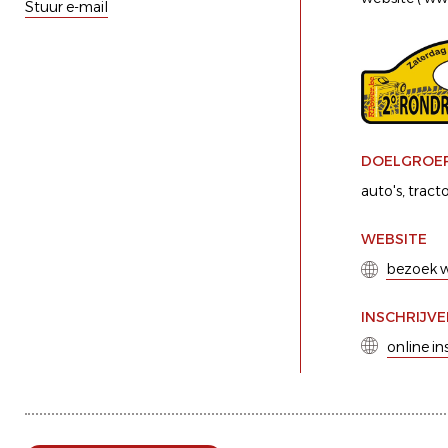
Stuur e-mail
DOELGROE
auto's
tract
WEBSITE
bezoek w
INSCHRIJV
online in