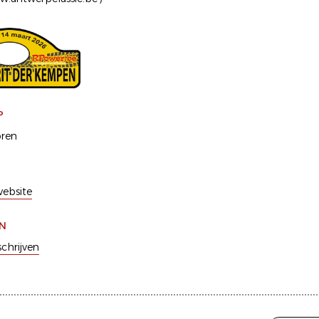
P
oren
ebsite
EN
schrijven