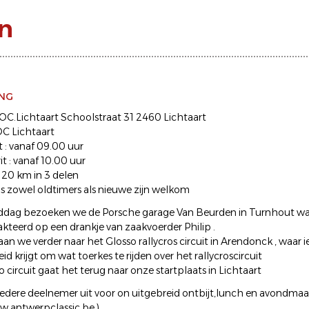
n
ING
: OC.Lichtaart Schoolstraat 31 2460 Lichtaart
C Lichtaart
: vanaf 09.00 uur
it : vanaf 10.00 uur
- 120 km in 3 delen
ut's zowel oldtimers als nieuwe zijn welkom
iddag bezoeken we de Porsche garage Van Beurden in Turnhout wa
kteerd op een drankje van zaakvoerder Philip .
aan we verder naar het Glosso rallycros circuit in Arendonck , waar
d krijgt om wat toerkes te rijden over het rallycroscircuit
 circuit gaat het terug naar onze startplaats in Lichtaart
edere deelnemer uit voor on uitgebreid ontbijt,lunch en avondmaal 
w.antwerpclassic.be )