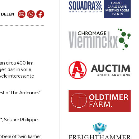
DELEN
 van circa 400 km
en dan in volle
vele interessante
est of the Ardennes”
*, Square Philippe
bbele of twin kamer