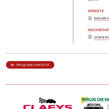
WEBSITE
bezoek w
INSCHRIJV
online in
terug naar overzicht