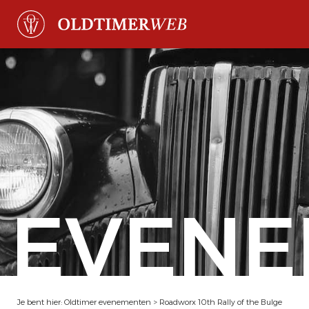
EVENE
Je bent hier:
Oldtimer evenementen
>
Roadworx 10th Rally of the Bulge