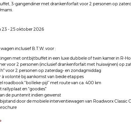
uffet, 3-gangendiner met drankenforfait voor 2 personen op zater
Umami.
 23 - 25 oktober 2026
wagen inclusief B.T.W. voor :
ingen met ontbijtbuffet in een luxe dubbele of twin kamer in R-Hote
ner voor 2 personen (inclusief drankenforfait met huiswijnen) op 
nch" voor 2 personen op zaterdag- en zondagmiddag
r à volonté bij aankomst van beide etappes
eel roadbook “bolleke-pijl” met route van ca. 400 km
t rallyplaat en “goodies"
an de puntenrit indien gewenst
 bijstand door de mobiele interventiewagen van Roadworx Classic C
e brochure
P