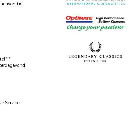
dagavond in
l ****
zaterdagavond
ar Services