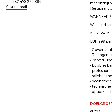
Tel. +32 478 222 884
met ontbijtb
Stuur e-mail
Restaurant 
WANNEER ?
Weekend van
KOSTPRIJS
EUR 999 per 
• 2 overnacht
• 3-gangendi
• "served lu
• bubbles ba
• profession
• rallybag me
• deelname a
• technische
• opties : zi
DOELGROE
auto's