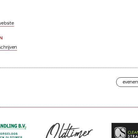
ebsite
EN
schrijven
evenem