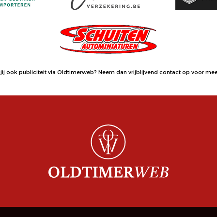
jij ook publiciteit via Oldtimerweb?
Neem dan vrijblijvend contact op
voor meer