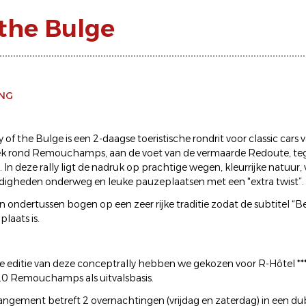
 the Bulge
ING
 of the Bulge is een 2-daagse toeristische rondrit voor classic cars
ek rond Remouchamps, aan de voet van de vermaarde Redoute, teg
 In deze rally ligt de nadruk op prachtige wegen, kleurrijke natuur, 
igheden onderweg en leuke pauzeplaatsen met een "extra twist”.
n ondertussen bogen op een zeer rijke traditie zodat de subtitel “B
plaats is.
e editie van deze conceptrally hebben we gekozen voor R-Hôtel ***
920 Remouchamps als uitvalsbasis.
angement betreft 2 overnachtingen (vrijdag en zaterdag) in een du