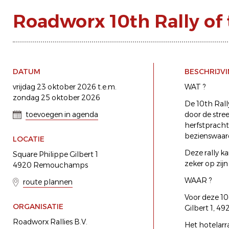
Roadworx 10th Rally of
DATUM
BESCHRIJV
vrijdag 23 oktober 2026 t.e.m.
WAT ?
zondag 25 oktober 2026
De 10th Rally
toevoegen in agenda
door de stre
herfstpracht.
bezienswaard
LOCATIE
Deze rally ka
Square Philippe Gilbert 1
zeker op zijn 
4920 Remouchamps
WAAR ?
route plannen
Voor deze 10
ORGANISATIE
Gilbert 1, 4
Roadworx Rallies B.V.
Het hotelarr