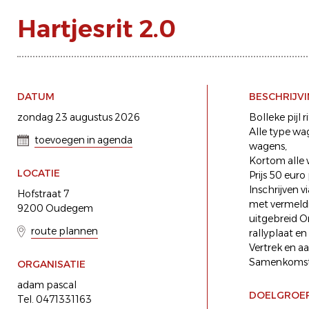
Hartjesrit 2.0
DATUM
BESCHRIJV
zondag 23 augustus 2026
Bolleke pijl 
Alle type wa
toevoegen in agenda
wagens,
Kortom alle 
LOCATIE
Prijs 50 euro
Inschrijven 
Hofstraat 7
met vermeld
9200 Oudegem
uitgebreid O
route plannen
rallyplaat e
Vertrek en a
Samenkomst v
ORGANISATIE
adam pascal
DOELGROE
Tel. 0471331163