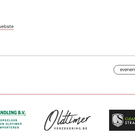
ebsite
evenem