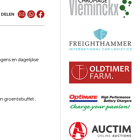
DELEN
agens en dagelijkse
en groentebuffet ,