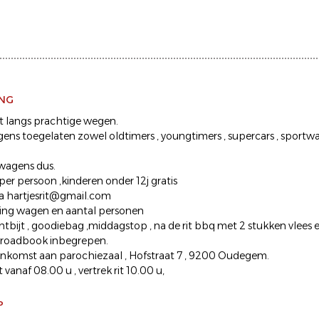
ING
rit langs prachtige wegen.
gens toegelaten zowel oldtimers , youngtimers , supercars , sportw
wagens dus.
 per persoon ,kinderen onder 12j gratis
via hartjesrit@gmail.com
ing wagen en aantal personen
ntbijt , goodiebag ,middagstop , na de rit bbq met 2 stukken vlees 
n roadbook inbegrepen.
ankomst aan parochiezaal , Hofstraat 7 , 9200 Oudegem.
anaf 08.00 u , vertrek rit 10.00 u,
P