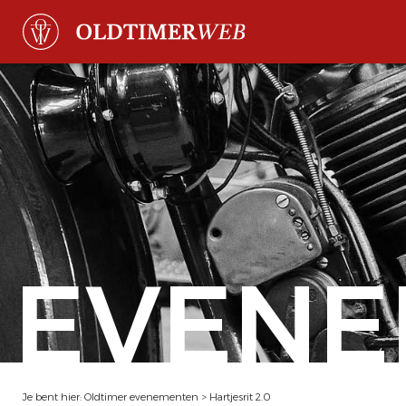
EVENE
Je bent hier:
Oldtimer evenementen
>
Hartjesrit 2.0