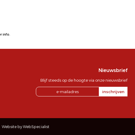
 info.
Nieuwsbrief
Blijf steeds op de hoogte via onze nieuwsbrief
inschrijven
Website by WebSpecialist